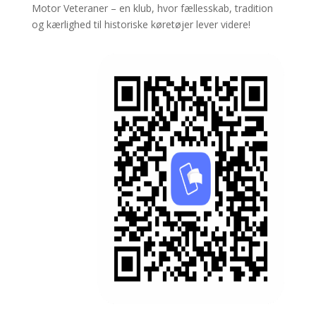
Motor Veteraner – en klub, hvor fællesskab, tradition
og kærlighed til historiske køretøjer lever videre!