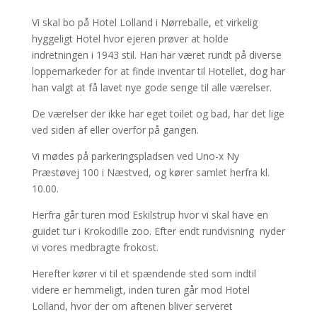
Vi skal bo på Hotel Lolland i Nørreballe, et virkelig
hyggeligt Hotel hvor ejeren prøver at holde
indretningen i 1943 stil. Han har været rundt på diverse
loppemarkeder for at finde inventar til Hotellet, dog har
han valgt at få lavet nye gode senge til alle værelser.
De værelser der ikke har eget toilet og bad, har det lige
ved siden af eller overfor på gangen.
Vi mødes på parkeringspladsen ved Uno-x Ny
Præstøvej 100 i Næstved, og kører samlet herfra kl.
10.00.
Herfra går turen mod Eskilstrup hvor vi skal have en
guidet tur i Krokodille zoo. Efter endt rundvisning nyder
vi vores medbragte frokost.
Herefter kører vi til et spændende sted som indtil
videre er hemmeligt, inden turen går mod Hotel
Lolland, hvor der om aftenen bliver serveret