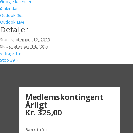
Google kalender
iCalendar
Outlook 365
Outlook Live
Detaljer
Start:
september 12, 2025
Slut:
september 14, 2025
«
Brugs-tur
Stop 39
»
Medlemskontingent
Årligt
Kr. 325,00
Bank info: