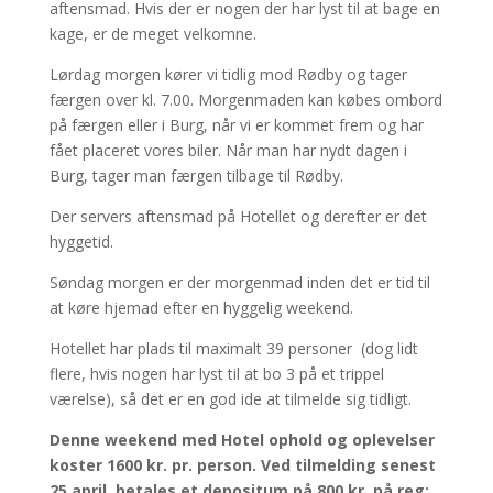
aftensmad. Hvis der er nogen der har lyst til at bage en
kage, er de meget velkomne.
Lørdag morgen kører vi tidlig mod Rødby og tager
færgen over kl. 7.00. Morgenmaden kan købes ombord
på færgen eller i Burg, når vi er kommet frem og har
fået placeret vores biler. Når man har nydt dagen i
Burg, tager man færgen tilbage til Rødby.
Der servers aftensmad på Hotellet og derefter er det
hyggetid.
Søndag morgen er der morgenmad inden det er tid til
at køre hjemad efter en hyggelig weekend.
Hotellet har plads til maximalt 39 personer (dog lidt
flere, hvis nogen har lyst til at bo 3 på et trippel
værelse), så det er en god ide at tilmelde sig tidligt.
Denne weekend med Hotel ophold og oplevelser
koster 1600 kr. pr. person. Ved tilmelding senest
25 april, betales et depositum på 800 kr. på reg: