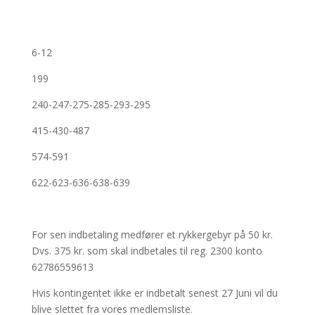
6-12
199
240-247-275-285-293-295
415-430-487
574-591
622-623-636-638-639
For sen indbetaling medfører et rykkergebyr på 50 kr.
Dvs. 375 kr. som skal indbetales til reg. 2300 konto
62786559613
Hvis kontingentet ikke er indbetalt senest 27 Juni vil du
blive slettet fra vores medlemsliste.